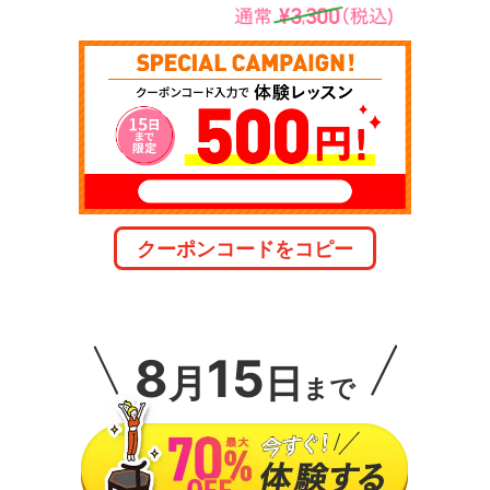
クーポンコードをコピー
8
15
月
日
まで