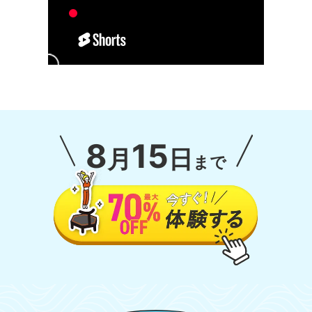
8
15
月
日
まで