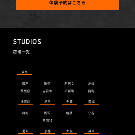
体験予約はこちら
STUDIOS
店舗一覧
東京
銀座
新宿
新宿２
池袋
秋葉原
吉祥寺
桜新町
田町
神奈川
埼玉
千葉
茨城
川崎
所沢
船橋
守谷
南浦和
愛知
京都
大阪
兵庫