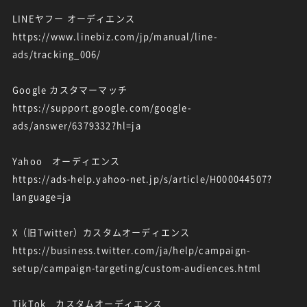
LINEヤフー オーディエンス
https://www.linebiz.com/jp/manual/line-
ads/tracking_006/
Google カスタマーマッチ
https://support.google.com/google-
ads/answer/6379332?hl=ja
Yahoo オーディエンス
https://ads-help.yahoo-net.jp/s/article/H000044507?
language=ja
X（旧Twitter）カスタムオーディエンス
https://business.twitter.com/ja/help/campaign-
setup/campaign-targeting/custom-audiences.html
TikTok カスタムオーディエンス