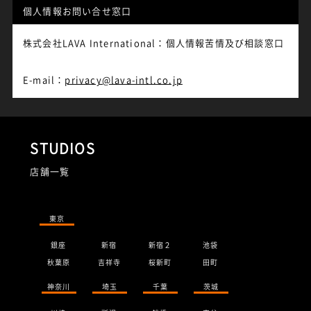
個人情報お問い合せ窓口
株式会社LAVA International：個人情報苦情及び相談窓口
E-mail：
privacy@lava-intl.co.jp
STUDIOS
店舗一覧
東京
銀座
新宿
新宿２
池袋
秋葉原
吉祥寺
桜新町
田町
神奈川
埼玉
千葉
茨城