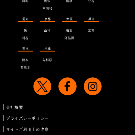
川崎
所沢
船橋
守谷
南浦和
愛知
京都
大阪
兵庫
栄
山科
梅田
三宮
刈谷
阿倍野
熊本
沖縄
熊本
与那原
西熊本
会社概要
プライバシーポリシー
サイトご利用上の注意