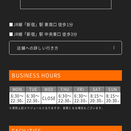
■JR線「新宿」駅 東南口 徒歩1分
■JR線「新宿」駅 中央東口 徒歩3分
店舗への詳しい行き方
BUSINESS HOURS
MON
TUE
WED
THU
FRI
SAT
SUN
6:30～
6:30～
6:30～
6:30～
8:15～
8:15～
CLOSE
22:30
22:30
22:30
22:30
20:30
20:30
※
※
※
※
※
※
※原則上記スケジュールとなりますが、変更となる場合もございます。
FACILITIES