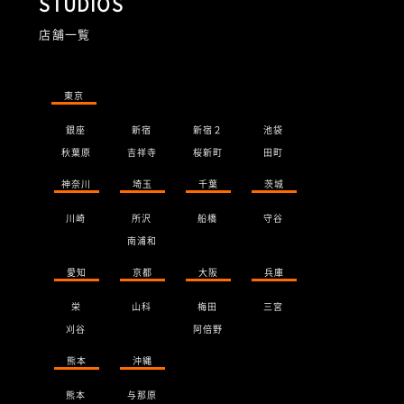
STUDIOS
店舗一覧
東京
銀座
新宿
新宿２
池袋
秋葉原
吉祥寺
桜新町
田町
神奈川
埼玉
千葉
茨城
川崎
所沢
船橋
守谷
南浦和
愛知
京都
大阪
兵庫
栄
山科
梅田
三宮
刈谷
阿倍野
熊本
沖縄
熊本
与那原