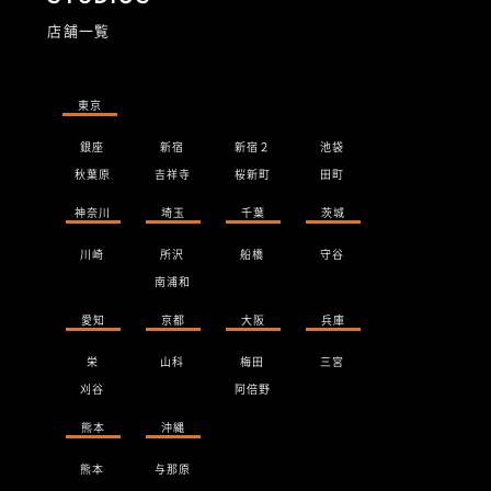
店舗一覧
東京
銀座
新宿
新宿２
池袋
秋葉原
吉祥寺
桜新町
田町
神奈川
埼玉
千葉
茨城
川崎
所沢
船橋
守谷
南浦和
愛知
京都
大阪
兵庫
栄
山科
梅田
三宮
刈谷
阿倍野
熊本
沖縄
熊本
与那原