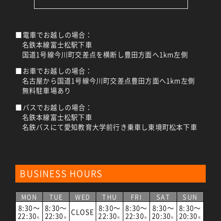
■電車でお越しの場合：
名鉄本線富士松駅下車
国道1号線今川町交差点を横断し豊田方面へ1km左側
■お車でお越しの場合：
名古屋から国道1号線今川町交差点豊田方面へ1km左側
無料駐車場あり
■バスでお越しの場合：
名鉄本線富士松駅下車
名鉄バスにて愛知教育大学前行き乗車し東境町松本下車
BUSINESS HOURS
MON
TUE
WED
THU
FRI
SAT
SUN
8:30～
8:30～
8:30～
8:30～
8:30～
8:30～
CLOSE
22:30
22:30
22:30
22:30
20:30
20:30
※
※
※
※
※
※