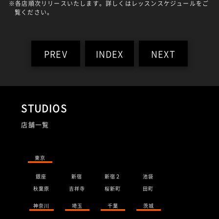
※各店順次リリースいたします。詳しくはレッスンスケジュールをご
覧ください。
PREV
INDEX
NEXT
STUDIOS
店舗一覧
東京
銀座
新宿
新宿２
池袋
秋葉原
吉祥寺
桜新町
田町
神奈川
埼玉
千葉
茨城