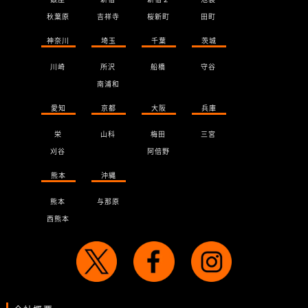
秋葉原
吉祥寺
桜新町
田町
神奈川
埼玉
千葉
茨城
川崎
所沢
船橋
守谷
南浦和
愛知
京都
大阪
兵庫
栄
山科
梅田
三宮
刈谷
阿倍野
熊本
沖縄
熊本
与那原
西熊本