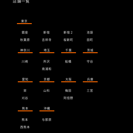
店舗一覧
東京
銀座
新宿
新宿２
池袋
秋葉原
吉祥寺
桜新町
田町
神奈川
埼玉
千葉
茨城
川崎
所沢
船橋
守谷
南浦和
愛知
京都
大阪
兵庫
栄
山科
梅田
三宮
刈谷
阿倍野
熊本
沖縄
熊本
与那原
西熊本