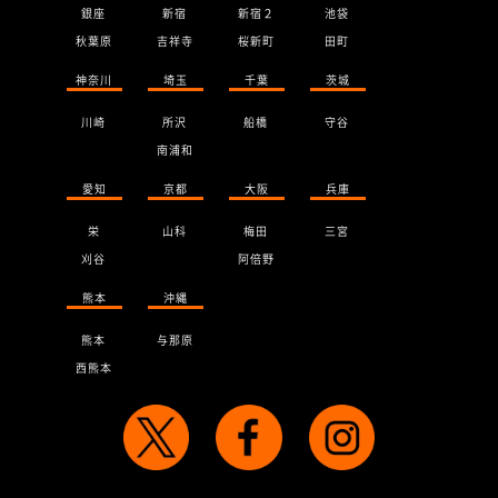
銀座
新宿
新宿２
池袋
秋葉原
吉祥寺
桜新町
田町
神奈川
埼玉
千葉
茨城
川崎
所沢
船橋
守谷
南浦和
愛知
京都
大阪
兵庫
栄
山科
梅田
三宮
刈谷
阿倍野
熊本
沖縄
熊本
与那原
西熊本