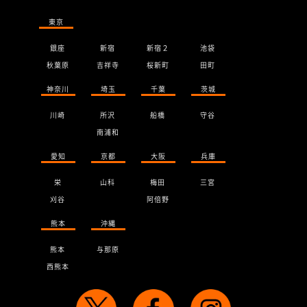
東京
銀座
新宿
新宿２
池袋
秋葉原
吉祥寺
桜新町
田町
神奈川
埼玉
千葉
茨城
川崎
所沢
船橋
守谷
南浦和
愛知
京都
大阪
兵庫
栄
山科
梅田
三宮
刈谷
阿倍野
熊本
沖縄
熊本
与那原
西熊本