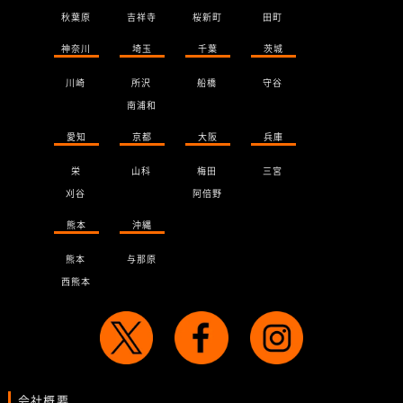
秋葉原
吉祥寺
桜新町
田町
神奈川
埼玉
千葉
茨城
川崎
所沢
船橋
守谷
南浦和
愛知
京都
大阪
兵庫
栄
山科
梅田
三宮
刈谷
阿倍野
熊本
沖縄
熊本
与那原
西熊本
会社概要