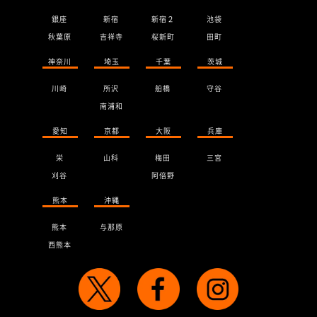
銀座
新宿
新宿２
池袋
秋葉原
吉祥寺
桜新町
田町
神奈川
埼玉
千葉
茨城
川崎
所沢
船橋
守谷
南浦和
愛知
京都
大阪
兵庫
栄
山科
梅田
三宮
刈谷
阿倍野
熊本
沖縄
熊本
与那原
西熊本