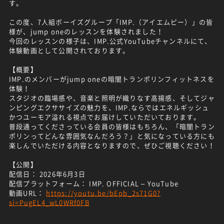
す。
この度、7人組ボーイズグループ「IMP.（アイエムピー）」の皆
様が、jump oneのレッスンを体験されました！
今回のレッスンの様子は、IMP.公式YouTubeチャンネルにて、
体験動画として公開されております。
【概要】
IMP.のメンバーがjump oneの暗闇トランポリンフィットネスを
体験！
スタジオの臨場感や、音楽と照明が織りなす高揚感、そしてジャ
ンピングエクササイズの魅力を、IMP.ならではエネルギッシュ
かつユーモア溢れる視点でお届けしていただいております。
普段通ってくださっている会員の皆様はもちろん、「暗闇トラン
ポリンってどんな雰囲気なんだろう？」と気になっている方にも
楽しんでいただける内容となりますので、ぜひご視聴ください！
【公開】
配信日： 2026年6月3日
配信プラットフォーム： IMP. OFFICIAL – YouTube
動画URL：
https://youtu.be/bEpb_2s71G0?
si=PugEL4_wL0WRf0FB