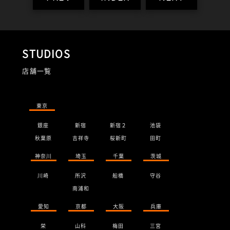
STUDIOS
店舗一覧
東京
銀座
新宿
新宿２
池袋
秋葉原
吉祥寺
桜新町
田町
神奈川
埼玉
千葉
茨城
川崎
所沢
船橋
守谷
南浦和
愛知
京都
大阪
兵庫
栄
山科
梅田
三宮