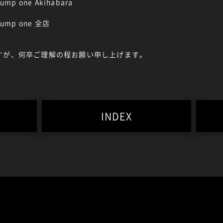
p one Akihabara
ump one 全店
すが、何卒ご理解の程お願い申し上げます。
INDEX