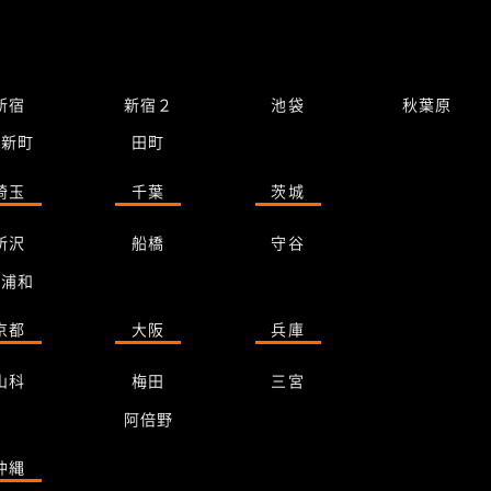
新宿
新宿２
池袋
秋葉原
桜新町
田町
埼玉
千葉
茨城
所沢
船橋
守谷
南浦和
京都
大阪
兵庫
山科
梅田
三宮
阿倍野
沖縄