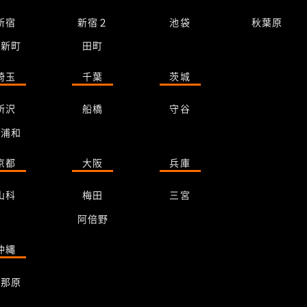
新宿
新宿２
池袋
秋葉原
桜新町
田町
埼玉
千葉
茨城
所沢
船橋
守谷
南浦和
京都
大阪
兵庫
山科
梅田
三宮
阿倍野
沖縄
与那原